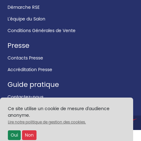
Démarche RSE
L'équipe du Salon
Conditions Générales de Vente
Presse
Contacts Presse
Accréditation Presse
Guide pratique
Contactez-nous
Ce site utilise un cookie de mesure d'audience
anonyme.
Lire notre politique de gestion des cookies.
CONTACT
•
MENTIONS LÉGALES
Oui
Non