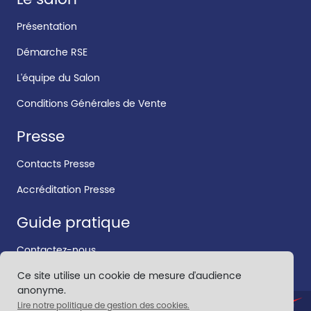
Présentation
Démarche RSE
L'équipe du Salon
Conditions Générales de Vente
Presse
Contacts Presse
Accréditation Presse
Guide pratique
Contactez-nous
Ce site utilise un cookie de mesure d'audience
anonyme.
Lire notre politique de gestion des cookies.
CONTACT
•
MENTIONS LÉGALES