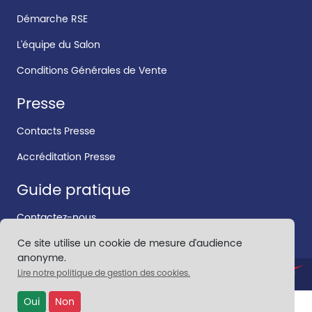
Démarche RSE
L'équipe du Salon
Conditions Générales de Vente
Presse
Contacts Presse
Accréditation Presse
Guide pratique
Contactez-nous
Ce site utilise un cookie de mesure d'audience
anonyme.
Lire notre politique de gestion des cookies.
CONTACT
•
MENTIONS LÉGALES
Oui
Non