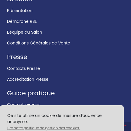
Présentation
Démarche RSE
L'équipe du Salon
Conditions Générales de Vente
Presse
Contacts Presse
Accréditation Presse
Guide pratique
Contactez-nous
Ce site utilise un cookie de mesure d'audience
anonyme.
Lire notre politique de gestion des cookies.
CONTACT
•
MENTIONS LÉGALES